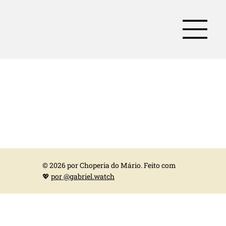
© 2026 por Choperia do Mário. Feito com
💖
por @gabriel.watch